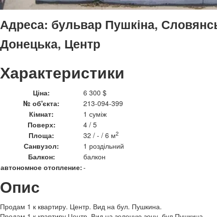
Адреса:
бульвар Пушкіна, Словянсь
Донецька, Центр
Характеристики
Ціна:
6 300 $
№ об'єкта:
213-094-399
Кімнат:
1 суміж
Поверх:
4 / 5
2
Площа:
32 / - / 6 м
Санвузол:
1 роздільний
Балкон:
балкон
автономное отопление:
-
Опис
Продам 1 к квартиру. Центр. Вид на бул. Пушкина.
Продам 1 к квартиру Центр. Вид на зеленую зону. бул.Пушкина.